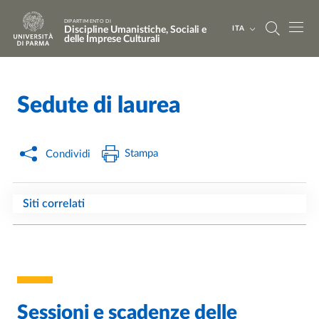
Salta al contenuto principale
Skip to footer
DIPARTIMENTO DI
Discipline Umanistiche, Sociali e
ITA
delle Imprese Culturali
Sedute di laurea
Home
/
Stampa
Condividi
Siti correlati
Sessioni e scadenze delle