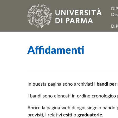
Salta al contenuto principale
Skip to footer
DI
Dis
Na
DI
Affidamenti
Home
/
In questa pagina sono archiviati i
bandi per
I bandi sono elencati in ordine cronologico
Aprire la pagina web di ogni singolo bando p
previsti, i relativi
esiti
o
graduatorie
.