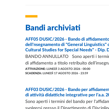
Bandi archiviati
BANDI
AFF05 DUSIC/2026 - Bando di affidamento e
- ULTIMO AGGIORNAMENTO:
07/08/2026
dell'nsegnamento di "General Linguistics"
Cultural Studies for Special Needs" - Di
BANDO ANNULLATO Sono aperti i termini p
di affidamento a titolo retribuito dell’inseg
ATTIVAZIONE:
LUNEDÌ 3 AGOSTO 2026 - 00:00
SCADENZA:
LUNEDÌ 17 AGOSTO 2026 - 23:59
BANDI
AFF03 DUSIC/2026 - Bando per affidamento e
- ULTIMO AGGIORNAMENTO:
03/08/2026
di attività didattiche integrative per l’a.a.
Sono aperti i termini del bando per l'affida
svolgersi presso il Dipartimento di Discipli