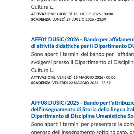
Culturali...
ATTIVAZIONE:
GIOVEDÌ 16 LUGLIO 2026 - 00:00
SCADENZA:
LUNEDÌ 27 LUGLIO 2026 - 23:59
BANDI
AFF01 DUSIC/2026 - Bando per affidamento e
- ULTIMO AGGIORNAMENTO:
08/06/2026
di attività didattiche per il Dipartimento D
Sono aperti i termini del bando per l'affida
svolgersi presso il Dipartimento di Discipli
Culturali...
ATTIVAZIONE:
VENERDÌ 15 MAGGIO 2026 - 00:00
SCADENZA:
VENERDÌ 22 MAGGIO 2026 - 23:59
BANDI
AFF08 DUSIC/2025 - Bando per l'attribuzio
- ULTIMO AGGIORNAMENTO:
30/03/2026
dell’insegnamento di Storia della lingua ita
Dipartimento di Discipline Umanistiche Soc
Sono aperti i termini per presentare la doma
oneroso dell’insegnamento sottoindicato, da 