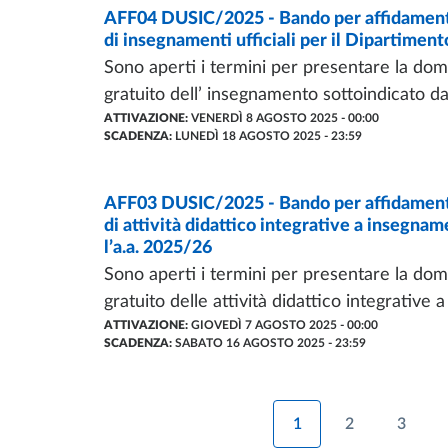
BANDI
AFF04 DUSIC/2025 - Bando per affidamento e
- ULTIMO AGGIORNAMENTO:
26/01/2026
di insegnamenti ufficiali per il Dipartimen
Sono aperti i termini per presentare la doma
gratuito dell’ insegnamento sottoindicato da 
ATTIVAZIONE:
VENERDÌ 8 AGOSTO 2025 - 00:00
SCADENZA:
LUNEDÌ 18 AGOSTO 2025 - 23:59
BANDI
AFF03 DUSIC/2025 - Bando per affidamento e
- ULTIMO AGGIORNAMENTO:
26/01/2026
di attività didattico integrative a insegnam
l’a.a. 2025/26
Sono aperti i termini per presentare la doma
gratuito delle attività didattico integrative a
ATTIVAZIONE:
GIOVEDÌ 7 AGOSTO 2025 - 00:00
SCADENZA:
SABATO 16 AGOSTO 2025 - 23:59
1
2
3