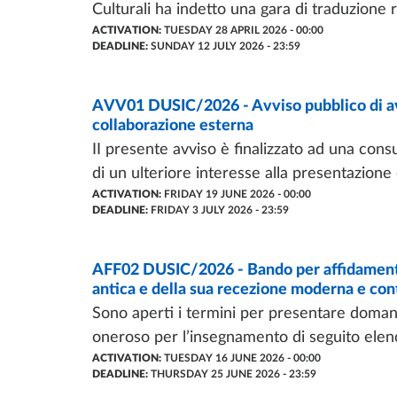
Culturali ha indetto una gara di traduzione ri
ACTIVATION:
TUESDAY 28 APRIL 2026 - 00:00
DEADLINE:
SUNDAY 12 JULY 2026 - 23:59
CALL OF PROPOSAL
AVV01 DUSIC/2026 - Avviso pubblico di av
- LAST UPDATE:
19/06/2026
collaborazione esterna
II presente avviso è finalizzato ad una consu
di un ulteriore interesse alla presentazione 
ACTIVATION:
FRIDAY 19 JUNE 2026 - 00:00
DEADLINE:
FRIDAY 3 JULY 2026 - 23:59
CALL OF PROPOSAL
AFF02 DUSIC/2026 - Bando per affidamento 
- LAST UPDATE:
30/07/2026
antica e della sua recezione moderna e c
Sono aperti i termini per presentare domand
oneroso per l’insegnamento di seguito elenca
ACTIVATION:
TUESDAY 16 JUNE 2026 - 00:00
DEADLINE:
THURSDAY 25 JUNE 2026 - 23:59