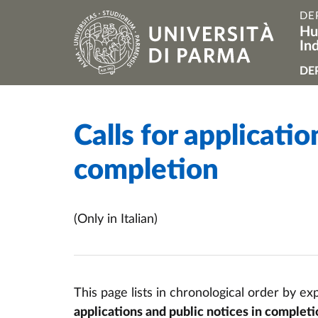
Skip to main content
Skip to footer
DE
Hu
In
Na
DE
Calls for applicatio
Home
/
completion
(Only in Italian)
This page lists in chronological order by e
applications and public notices in completi