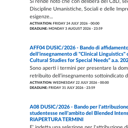
Si rende noto che con delibera del CdD, sed
Discipline Umanistiche, Sociali e delle Impre
esigenze...
ACTIVATION:
FRIDAY 24 JULY 2026 - 00:00
DEADLINE:
MONDAY 3 AUGUST 2026 - 23:59
CALL OF PROPOSAL
AFF04 DUSIC/2026 - Bando di affidamento e
- LAST UPDATE:
23/07/2026
dell'insegnamento di "Clinical Linguistics
Cultural Studies for Special Needs” a.a. 2
Sono aperti i termini per presentare la doma
retribuito dell’insegnamento sottoindicato da
ACTIVATION:
WEDNESDAY 22 JULY 2026 - 00:00
DEADLINE:
FRIDAY 31 JULY 2026 - 23:59
CALL OF PROPOSAL
A08 DUSIC/2026 - Bando per l'attribuzione d
- LAST UPDATE:
14/07/2026
studentesse nell'ambito del Blended Inten
RIAPERTURA TERMINI
E' indetta una selezione per l'attribuzione d