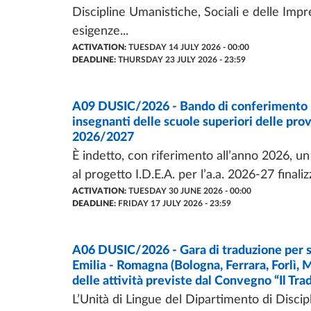
Discipline Umanistiche, Sociali e delle Impre
esigenze...
ACTIVATION:
TUESDAY 14 JULY 2026 - 00:00
DEADLINE:
THURSDAY 23 JULY 2026 - 23:59
CALL OF PROPOSAL
A09 DUSIC/2026 - Bando di conferimento pos
- LAST UPDATE:
22/07/2026
insegnanti delle scuole superiori delle pro
2026/2027
È indetto, con riferimento all’anno 2026, un 
al progetto I.D.E.A. per l’a.a. 2026-27 finalizz
ACTIVATION:
TUESDAY 30 JUNE 2026 - 00:00
DEADLINE:
FRIDAY 17 JULY 2026 - 23:59
CALL OF PROPOSAL
A06 DUSIC/2026 - Gara di traduzione per stu
- LAST UPDATE:
05/05/2026
Emilia - Romagna (Bologna, Ferrara, Forlì, 
delle attività previste dal Convegno “Il Trad
L’Unità di Lingue del Dipartimento di Discip