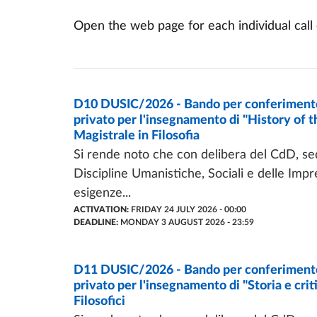
Open the web page for each individual call o
CALL OF PROPOSAL
D10 DUSIC/2026 - Bando per conferimento d
- LAST UPDATE:
27/07/2026
privato per l'insegnamento di "History of t
Magistrale in Filosofia
Si rende noto che con delibera del CdD, sed
Discipline Umanistiche, Sociali e delle Impre
esigenze...
ACTIVATION:
FRIDAY 24 JULY 2026 - 00:00
DEADLINE:
MONDAY 3 AUGUST 2026 - 23:59
CALL OF PROPOSAL
D11 DUSIC/2026 - Bando per conferimento d
- LAST UPDATE:
27/07/2026
privato per l'insegnamento di "Storia e crit
Filosofici