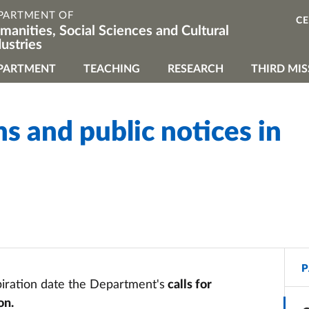
PARTMENT OF
C
manities, Social Sciences and Cultural
dustries
vigazione principale
PARTMENT
TEACHING
RESEARCH
THIRD MIS
ns and public notices in
P
xpiration date the Department's
calls for
on.