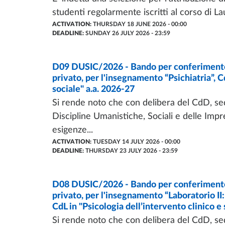
studenti regolarmente iscritti al corso di L
ACTIVATION:
THURSDAY 18 JUNE 2026 - 00:00
DEADLINE:
SUNDAY 26 JULY 2026 - 23:59
CALL OF PROPOSAL
D09 DUSIC/2026 - Bando per conferimento d
- LAST UPDATE:
14/07/2026
privato, per l'insegnamento “Psichiatria”, C
sociale" a.a. 2026-27
Si rende noto che con delibera del CdD, sed
Discipline Umanistiche, Sociali e delle Impre
esigenze...
ACTIVATION:
TUESDAY 14 JULY 2026 - 00:00
DEADLINE:
THURSDAY 23 JULY 2026 - 23:59
CALL OF PROPOSAL
D08 DUSIC/2026 - Bando per conferimento d
- LAST UPDATE:
04/08/2026
privato, per l'insegnamento “Laboratorio II: 
CdL in "Psicologia dell’intervento clinico e
Si rende noto che con delibera del CdD, sed