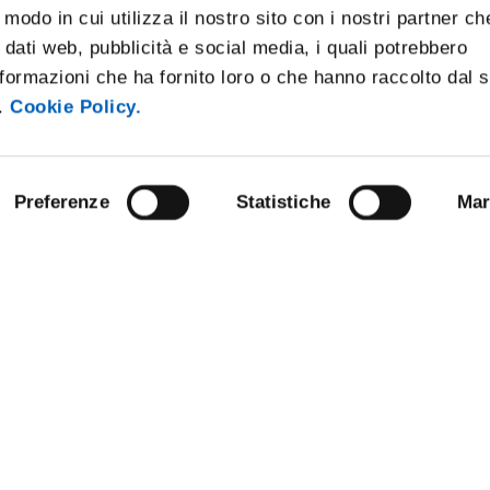
 modo in cui utilizza il nostro sito con i nostri partner ch
 dati web, pubblicità e social media, i quali potrebbero
formazioni che ha fornito loro o che hanno raccolto dal 
i.
Cookie Policy.
Preferenze
Statistiche
Mar
 NOTICE BOARD
COMPETITIONS AND CALL FO
TENDERS
E AMICI DELL’UNIVERSITÀ DI
STAFF
ARENT ADMINISTRATION
DATA PROTECTION - PRIVACY
NABLE UNIVERSITY
SUPPORT THE UNIVERSITY
ANDISING
URP - PUBLIC RELATIONS OFFI