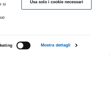
Usa solo i cookie necessari
e si
suo
Mostra dettagli
keting
Facebook
Linkedin
R
Instagram
Youtube
TikTok
Flickr
X
WhatsApp
CE