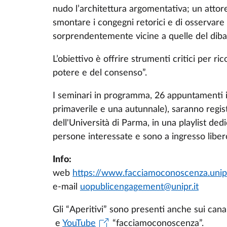
nudo l’architettura argomentativa; un attor
smontare i congegni retorici e di osservare d
sorprendentemente vicine a quelle del dib
L’obiettivo è offrire strumenti critici per 
potere e del consenso”.
I seminari in programma, 26 appuntamenti in
primaverile e una autunnale), saranno regist
dell'Università di Parma, in una playlist dedi
persone interessate e sono a ingresso liber
Info:
web
https://www.facciamoconoscenza.unipr
e-mail
uopublicengagement@unipr.it
Gli “Aperitivi” sono presenti anche sui canal
e
YouTube
“facciamoconoscenza”.