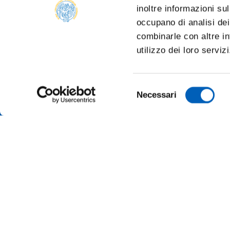
inoltre informazioni sul
occupano di analisi dei
combinarle con altre in
utilizzo dei loro serviz
Selezione
Necessari
del
consenso
ONLINE
ALUMNI 
PARMA
TRANSP
Università degli studi di Parma
Via Università, 12 - I 43121 Parma
SUSTAI
P.IVA 00308780345
Tel.
+39 0521 902111
MERCH