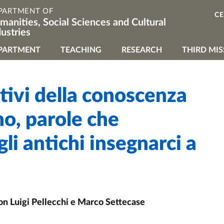
PARTMENT OF
C
manities, Social Sciences and Cultural
dustries
vigazione principale
PARTMENT
TEACHING
RESEARCH
THIRD MIS
itivi della conoscenza
no, parole che
li antichi insegnarci a
on Luigi Pellecchi e Marco Settecase