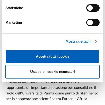
continua trasformazione.
Statistiche
Interverranno inoltre
Tiziana Mancini
e
Martina
Ardizzi
, Presidenti dei corsi di laurea in Psicologia
Marketing
dell’Università di Parma, insieme ad
Ada Cigala
,
coordinatrice del Dottorato di ricerca in Psicologia.
Una parte significativa del workshop sarà dedicata allo
Mostra dettagli
sviluppo di nuove forme di cooperazione accademica tra
le istituzioni coinvolte, con particolare attenzione allo
scambio di competenze didattiche, alla co-supervisione
Accetta tutti i cookie
di dottorandi e dottorande e alla partecipazione
congiunta a programmi e bandi internazionali.
Usa solo i cookie necessari
Psychology Beyond Borders
si inserisce nel quadro delle
attività di internazionalizzazione dell’Ateneo e
rappresenta un’importante occasione per consolidare il
ruolo dell’Università di Parma come punto di riferimento
per la cooperazione scientifica tra Europa e Africa.