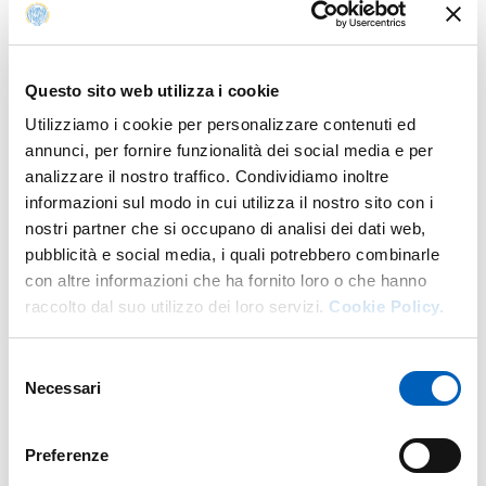
nella sede del CUCI di via d’Azeglio 85
, dedicate alla
presentazione e alla comparazione dei corsi di laurea in
Psicologia dei diversi Paesi partecipanti, seguite da due
Questo sito web utilizza i cookie
giornate focalizzate sulla formazione dottorale e sulle
principali linee di ricerca sviluppate dai gruppi coinvolti.
Utilizziamo i cookie per personalizzare contenuti ed
Sono inoltre previsti momenti di lavoro collaborativo
annunci, per fornire funzionalità dei social media e per
finalizzati all’individuazione di aree di convergenza
analizzare il nostro traffico. Condividiamo inoltre
scientifica e alla progettazione di future attività di ricerca
informazioni sul modo in cui utilizza il nostro sito con i
congiunte e collaborazioni internazionali, con particolare
nostri partner che si occupano di analisi dei dati web,
attenzione ai programmi di dottorato.
pubblicità e social media, i quali potrebbero combinarle
con altre informazioni che ha fornito loro o che hanno
L’apertura dei lavori, in programma lunedì 8 giugno alle
raccolto dal suo utilizzo dei loro servizi.
Cookie Policy.
8.30, prevede la partecipazione delle autorità
accademiche dell’Università di Parma e della Presidente
Selezione
dell’Ordine degli Psicologi dell’Emilia-Romagna, che
Necessari
del
interverrà per sottolineare il valore dell’iniziativa nel
consenso
rafforzare il dialogo internazionale e nel promuovere una
riflessione condivisa sulla formazione delle future
Preferenze
generazioni di psicologhe e psicologi in contesti sociali in