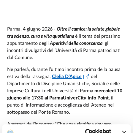
Parma, 4 giugno 2026 -
Oltre il camice: la salute globale
tra scienza, cura e vita quotidiana
è il tema del prossimo
appuntamento degli
Aperitivi della conoscenza
, gli
incontri divulgativi dell’Università di Parma patrocinati
dal Comune.
Ne parlerà, durante l’ultimo incontro prima della pausa
estiva della rassegna,
Clelia D’Apice
del
Dipartimento di Discipline Umanistiche, Sociali e delle
Imprese Culturali dell’Università di Parma
mercoledì 10
giugno alle 17:30 al ParmaUniverCity Info Point
,
il
punto di informazione e accoglienza dell’Ateneo nel
sottopasso del Ponte Romano.
Abstract dell’incontro: “Che cosa significa davvero
“salute” oggi? È solo una questione di cure mediche o