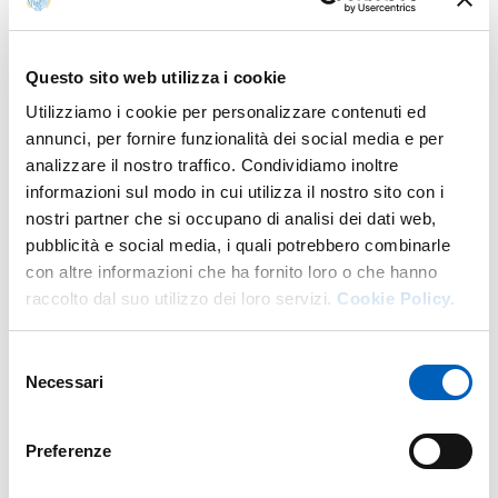
riguarda anche relazioni, disuguaglianze, scelte politiche
e quotidiane? Prendendo spunto dal libro
Oltre il camice
di Leopoldo Sarli – medico chirurgo e docente
Questo sito web utilizza i cookie
dell’Università di Parma – l’incontro propone una
Utilizziamo i cookie per personalizzare contenuti ed
riflessione divulgativa sulla salute globale, intesa come
annunci, per fornire funzionalità dei social media e per
bene collettivo che va oltre l’ospedale e il sapere tecnico.
analizzare il nostro traffico. Condividiamo inoltre
Attraverso storie, esperienze di medicina in contesti
informazioni sul modo in cui utilizza il nostro sito con i
diversi del mondo e il dialogo tra pratica clinica e ricerca,
nostri partner che si occupano di analisi dei dati web,
l’aperitivo diventa un’occasione per offrire chiavi di
pubblicità e social media, i quali potrebbero combinarle
lettura scientifiche e critiche su temi che toccano tutti:
con altre informazioni che ha fornito loro o che hanno
accesso alle cure, prevenzione, disuguaglianze sanitarie e
raccolto dal suo utilizzo dei loro servizi.
Cookie Policy.
benessere nelle comunità. L’autore sarà presente
all’incontro in dialogo con una ricercatrice in salute
Selezione
globale, per accompagnare il pubblico in un percorso
Necessari
del
accessibile e coinvolgente che invita a ripensare la salute
consenso
come responsabilità condivisa e come elemento centrale
per costruire società più giuste e sostenibili, in linea con
Preferenze
gli obiettivi dell’Agenda ONU 2030”.