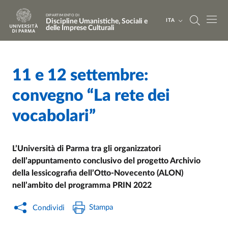
Salta al contenuto principale
Skip to footer
DIPARTIMENTO DI
Discipline Umanistiche, Sociali e
ITA
delle Imprese Culturali
11 e 12 settembre:
Home
/
Cerca una notizia
/
convegno “La rete dei
vocabolari”
L’Università di Parma tra gli organizzatori
dell’appuntamento conclusivo del progetto
Archivio
della lessicografia dell’Otto-Novecento (ALON)
n
ell’ambito del programma PRIN 2022
Stampa
Condividi