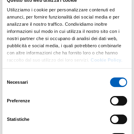
Questo sito web utilizza i cookie
Utilizziamo i cookie per personalizzare contenuti ed
Il progetto si propone inoltre di favorire la conoscenza e
annunci, per fornire funzionalità dei social media e per
un uso consapevole ed educativo dei dizionari del
analizzare il nostro traffico. Condividiamo inoltre
passato e del presente, attraverso la realizzazione di
informazioni sul modo in cui utilizza il nostro sito con i
materiali e percorsi didattici e divulgativi, rivolti in
nostri partner che si occupano di analisi dei dati web,
particolare al pubblico della scuola e dell’università.
pubblicità e social media, i quali potrebbero combinarle
Al convegno conclusivo, che si terrà al Dipartimento di
con altre informazioni che ha fornito loro o che hanno
Lettere e Filosofia dell’Università di Firenze,
raccolto dal suo utilizzo dei loro servizi.
Cookie Policy.
interverranno, tra gli altri relatori e relatrici, le docenti
dell’Università di Parma
Donatella Martinelli
Selezione
(
L’archivio di un lessicografo
) e
Lucia Caserio
(
Gli usi traslati
Necessari
del
della lingua nelle postille di Niccolò Tommaseo al primo
consenso
volume della Crusca veronese
).
Preferenze
In allegato il programma completo.
Sarà possibile seguire l’appuntamento online su
Google
Statistiche
Meet
.