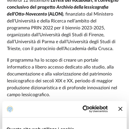
venerdì 12 settembre
La rete dei vocabolari
, il convegno
conclusivo del progetto
Archivio della lessicografia
dell'Otto-Novecento
(ALON)
, finanziato dal Ministero
dell'Università e della Ricerca nell’ambito del
programma PRIN 2022 per il biennio 2023-2025,
organizzato dall’Università degli Studi di Firenze,
dall’Università di Parma e dall’Università degli Studi di
Trieste, con il patrocinio dell’Accademia della Crusca.
Il programma ha lo scopo di creare un portale
informatico a libero accesso dedicato allo studio, alla
documentazione e alla valorizzazione del patrimonio
lessicografico dei secoli XIX e XX, periodo di maggior
produzione dizionaristica e di profonde innovazioni nel
campo lessicografico.
ALON vuole preservare e rendere accessibili documenti,
materiali e studi utili alla ricerca linguistica, letteraria e
storico-culturale e definire metodi per approfondire lo
studio della lessicografia nei suoi vari ambiti.