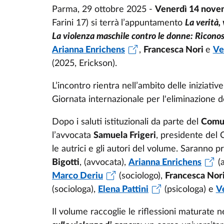
Parma, 29 ottobre 2025 -
Venerdì 14 novem
Farini 17) si terrà
l’appuntamento
La verità,
La violenza maschile contro le donne: Riconosc
Arianna Enrichens
,
Francesca Nori
e
Ve
(2025, Erickson).
L’incontro rientra nell’ambito delle iniziat
Giornata internazionale per l'eliminazione d
Dopo i saluti istituzionali da parte del
Comu
l’avvocata
Samuela Frigeri
, presidente del 
le autrici e gli autori del volume. Saranno 
Bigotti
, (avvocata),
Arianna Enrichens
(a
Marco Deriu
(sociologo),
Francesca Nor
(sociologa),
Elena Pattini
(psicologa) e
V
Il volume raccoglie le riflessioni maturate n