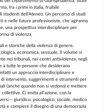
io del Dipartimento di Giurisprudenza, Studî
a, fra i primi in Italia, fruibile
i studenti dell’Ateneo. Un percorso di studi
sti e nelle future professioniste, che agiranno
nne, una prospettiva interdisciplinare per
orma di violenza.
ali e storiche della violenza di genere,
cologica, economica, sessuale. Il volume si
 nei tribunali, nei centri antiviolenza, negli
he a tutte le persone che desiderano
nfatti un approccio interdisciplinare e
 di intervento, suggerimenti e strumenti per
egnali (anche quando non si vedono) e mettere
collettive. Ci invita all’azione, con la
rsi – giuridico, psicologico, sociale, medico
ietà e compiere il disegno di una democrazia