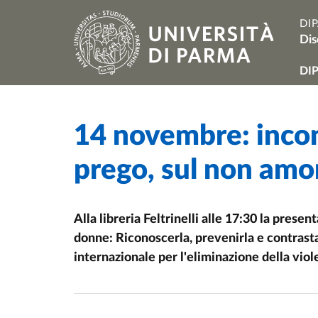
Salta al contenuto principale
Skip to footer
DI
Dis
Na
DI
14 novembre: incont
Home
/
Cerca una notizia
/
prego, sul non amo
Alla libreria Feltrinelli alle 17:30 la prese
donne: Riconoscerla, prevenirla e contrastar
internazionale per l'eliminazione della vio