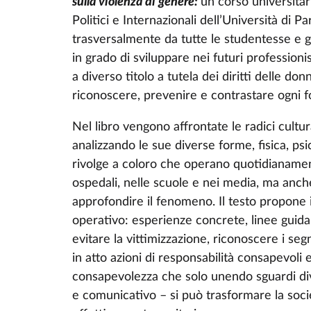
sulla violenza di genere:
un corso universitar
Politici e Internazionali dell’Università di Parm
trasversalmente da tutte le studentesse e gl
in grado di sviluppare nei futuri professioni
a diverso titolo a tutela dei diritti delle do
riconoscere, prevenire e contrastare ogni f
Nel libro vengono affrontate le radici cultur
analizzando le sue diverse forme, fisica, psi
rivolge a coloro che operano quotidianamente
ospedali, nelle scuole e nei media, ma anc
approfondire il fenomeno. Il testo propone i
operativo: esperienze concrete, linee guida
evitare la vittimizzazione, riconoscere i s
in atto azioni di responsabilità consapevoli e 
consapevolezza che solo unendo sguardi dive
e comunicativo – si può trasformare la soc