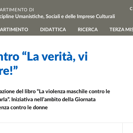
C
PARTIMENTO DI
cipline Umanistiche, Sociali e delle Imprese Culturali
vigazione principale
PARTIMENTO
DIDATTICA
RICERCA
TERZA MI
ro “La verità, vi
re!”
ntazione del libro “La violenza maschile contro le
la”. Iniziativa nell’ambito della Giornata
lenza contro le donne