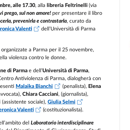
bre, alle 17.30
, alla
libreria
Feltrinelli
(via
 vi prego, sul non amore!
per presentare il libro
erla, prevenirla e contrastarla
, curato da
ronica Valenti
dell’Università di Parma
ive organizzate a Parma per il 25 novembre,
ella violenza contro le donne.
ne di Parma
e dell’
Università di Parma
,
Centro Antiviolenza di Parma, dialogherà con
presenti
Malaika Bianchi
(penalista),
Elena
vvocata),
Chiara Cacciani
, (giornalista),
i
(assistente sociale),
Giulia Selmi
eronica Valenti
(costituzionalista).
ell’ambito del
Laboratorio interdisciplinare