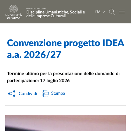
Salta al contenuto principale
Skip to footer
DIPARTIMENTO DI
Discipline Umanistiche, Sociali e
ITA
delle Imprese Culturali
Convenzione progetto IDEA
Home
/
Cerca una notizia
/
a.a. 2026/27
Termine ultimo per la presentazione delle domande di
partecipazione: 17 luglio 2026
Stampa
Condividi