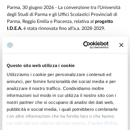
Parma, 30 giugno 2026 - La convenzione tra l’Università
degli Studi di Parma e gli Uffici Scolastici Provinciali di
Parma, Reggio Emilia e Piacenza, relativa al
progetto
I.D.E.A.
è stata rinnovata fino all'a.a. 2028-2029.
La convenzione è finalizzata alla realizzazione di un corso
di aggiornamento/formazione teorico e pratico che,
relativamente all’
anno accademico 2026-2027
,
riguarderà le discipline di
Filosofia
(1 posto),
Lingua
Questo sito web utilizza i cookie
francese
(1 posto),
Greco
(1 posto),
Lingua inglese
(1
Utilizziamo i cookie per personalizzare contenuti ed
posto),
Lingua italiana scritta
(1 posto),
Italiano
(2 posti),
annunci, per fornire funzionalità dei social media e per
Latino
(3 posti),
Pedagogia
(1 posto),
Lingua spagnola
(1
analizzare il nostro traffico. Condividiamo inoltre
posto) e
Lingua tedesca
(1 posto) presso il Dipartimento
informazioni sul modo in cui utilizza il nostro sito con i
di Discipline Umanistiche, Sociali e delle Imprese
nostri partner che si occupano di analisi dei dati web,
Culturali, per insegnanti con rapporto di lavoro a tempo
pubblicità e social media, i quali potrebbero combinarle
indeterminato e determinato della Scuola Secondaria di
con altre informazioni che ha fornito loro o che hanno
secondo grado e/o di personale insegnante in
raccolto dal suo utilizzo dei loro servizi.
Cookie Policy.
quiescenza.