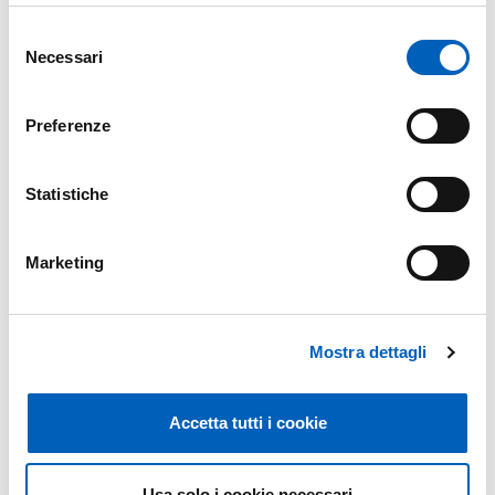
Ulteriori informazioni e la domanda di partecipazione
Selezione
sono disponibili nella sezione del sito dedicata a bandi e
Necessari
del
concorsi:
consenso
A09 DUSIC/2026 - Bando di conferimento
Preferenze
posizioni progetto I.D.E.A. rivolto a insegnanti delle
scuole superiori delle province di Parma, Piacenza
Statistiche
e Reggio Emilia a.a. 2026/2027
Marketing
Modificato il
30/06/2026
Mostra dettagli
Accetta tutti i cookie
Usa solo i cookie necessari