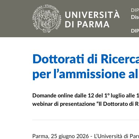
Salta al contenuto principale
Skip to footer
DI
Dis
Na
DI
Dottorati di Ricerc
Home
/
Cerca una notizia
/
per l’ammissione al
Domande online dalle 12 del 1° luglio alle 13 
webinar di presentazione “Il Dottorato di R
Parma, 25 giugno 2026 - L’Università di Par