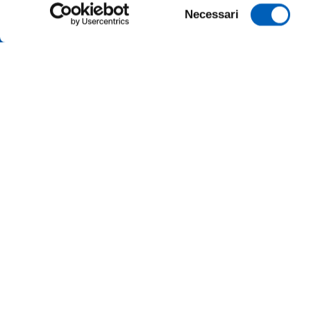
Selezione
Necessari
del
consenso
ALBO O
ALUMNI 
PARMA
AMMINI
Università degli studi di Parma
Via Università, 12 - I 43121 Parma
ATENEO
P.IVA 00308780345
Tel.
+39 0521 902111
MERCH
PEC:
protocollo@pec.unipr.it
UFFICI
Accessibilità
Cookie settings
Informazioni sul sito
© 2026 Università di Parma - Tutti i diritti riservati