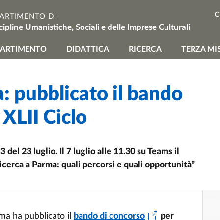
C
PARTIMENTO DI
cipline Umanistiche, Sociali e delle Imprese Culturali
vigazione principale
PARTIMENTO
DIDATTICA
RICERCA
TERZA MI
a: pubblicato il bando
 XLII Ciclo
del 23 luglio. Il 7 luglio alle 11.30 su Teams il
icerca a Parma: quali percorsi e quali opportunità”
ma ha pubblicato il
bando di concorso
per