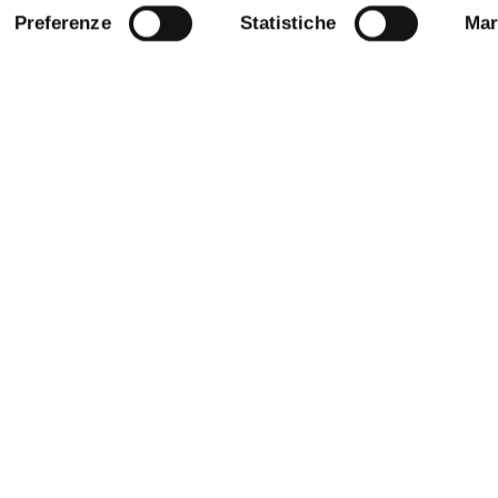
Preferenze
Statistiche
Mar
NLINE
BANDI E CONCORSI
E AMICI DELL’UNIVERSITÀ DI
PERSONALE
PROTEZIONE DEI DATI - PRIVA
STRAZIONE TRASPARENTE
SOSTIENI L'ATENEO
 SOSTENIBILE
URP - UFFICIO RELAZIONI CON 
ANDISING
PUBBLICO
O STAMPA
Note legali
Privacy policy
Social media policy