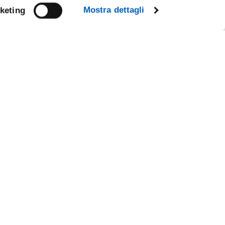
Mostra dettagli
keting
Facebook
Linkedin
Instagram
Youtube
CY
TikTok
Flickr
X
WhatsApp
IL