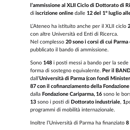
l’ammissione al XLII Ciclo di Dottorato di R
di
iscrizione online
dalle
12 del
1° luglio all
L’Ateneo ha istituito anche per il XLII ciclo
2
con altre Università ed Enti di Ricerca.
Nel complesso
20 sono i corsi di cui Parm
pubblicato il bando di ammissione.
Sono
148
i posti messi a bando per la sede 
forma di sostegno equivalente.
Per il BAND
dall’
Università di Parma (con fondi Ministeri
87 con il cofinanziamento della Fondazion
dalla
Fondazione Cariparma, 16
sono le bor
13
sono i posti di
Dottorato industriale
,
1
po
programmi di mobilità internazionale.
Inoltre l’Università di Parma ha finanziato
8