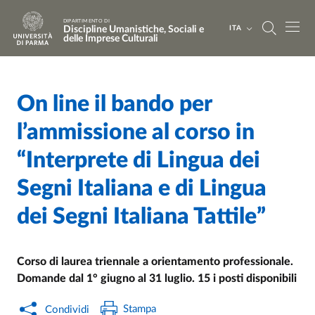
Salta al contenuto principale
Skip to footer
DIPARTIMENTO DI
Discipline Umanistiche, Sociali e
ITA
delle Imprese Culturali
On line il bando per
Home
/
Cerca una notizia
/
l’ammissione al corso in
“Interprete di Lingua dei
Segni Italiana e di Lingua
dei Segni Italiana Tattile”
Corso di laurea triennale a orientamento professionale.
Domande dal 1° giugno al 31 luglio. 15 i posti disponibili
Stampa
Condividi