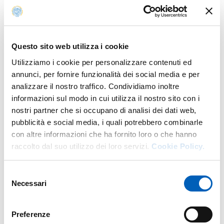
Parma, 26 maggio 2026 – È on line il bando relativo ai
Questo sito web utilizza i cookie
posti e alle modalità di ammissione al corso di laurea
triennale a orientamento professionale in
Interprete di
Utilizziamo i cookie per personalizzare contenuti ed
Lingua dei Segni Italiana e di Lingua dei Segni Italiana
annunci, per fornire funzionalità dei social media e per
Tattile
, ad accesso programmato locale con selezione per
analizzare il nostro traffico. Condividiamo inoltre
colloquio.
informazioni sul modo in cui utilizza il nostro sito con i
nostri partner che si occupano di analisi dei dati web,
15 i posti disponibili. I colloqui di selezione si
pubblicità e social media, i quali potrebbero combinarle
svolgeranno in presenza dal 25 al 28 agosto.
con altre informazioni che ha fornito loro o che hanno
raccolto dal suo utilizzo dei loro servizi.
Cookie Policy.
Sarà possibile iscriversi alla selezione dal 1° giugno al 31
luglio.
Selezione
Tutte le info di dettaglio al
link del bando
Necessari
del
consenso
Preferenze
Modificato il
03/06/2026