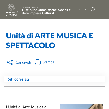
Salta al contenuto principale
Skip to footer
DIPARTIMENTO DI
Discipline Umanistiche, Sociali e
ITA
delle Imprese Culturali
Unità di ARTE MUSICA E
Home
/
SPETTACOLO
Stampa
Condividi
Siti correlati
L’Unità di Arte Musica e