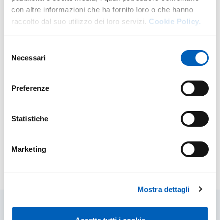
con altre informazioni che ha fornito loro o che hanno
raccolto dal suo utilizzo dei loro servizi.
Cookie Policy.
DI UNITÀ DI ARTE MUSICA E SPETTA
VAI ALLA SCHEDA
Selezione
Necessari
del
consenso
Preferenze
Siti correlati
Statistiche
Biblioteca delle Arti e dello Spettacolo
Marketing
Modificato il
09/03/2026
Mostra dettagli