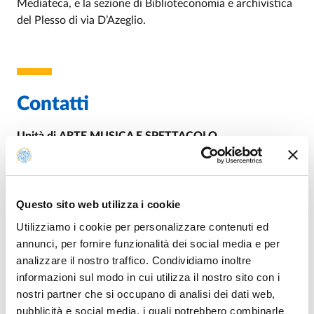
Mediateca, e la sezione di Biblioteconomia e archivistica
del Plesso di via D’Azeglio.
Contatti
Unità
di
ARTE MUSICA E SPETTACOLO
Plesso della Pilotta
Piazzale della Pace, 7/A
43121 Parma
TEL: +39 0521 033465
Questo sito web utilizza i cookie
Utilizziamo i cookie per personalizzare contenuti ed
Coordinatore di Unità
annunci, per fornire funzionalità dei social media e per
RUSSO Paolo
analizzare il nostro traffico. Condividiamo inoltre
informazioni sul modo in cui utilizza il nostro sito con i
nostri partner che si occupano di analisi dei dati web,
Unità di Arte musica e spettacolo
pubblicità e social media, i quali potrebbero combinarle